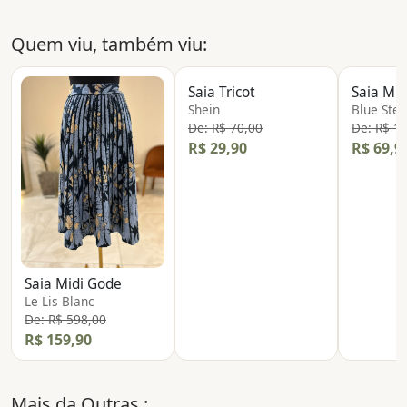
Quem viu, também viu:
Saia Tricot
Saia Mid
Shein
Blue Stee
De: R$ 70,00
De: R$ 1
R$ 29,90
R$ 69,9
Saia Midi Gode
Le Lis Blanc
De: R$ 598,00
R$ 159,90
Mais da
Outras
: