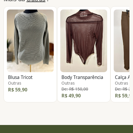
Blusa Tricot
Body Transparência
Calça Al
Outras
Outras
Outras
De: R$ 150,00
De: R$ 2
R$ 59,90
R$ 49,90
R$ 59,9