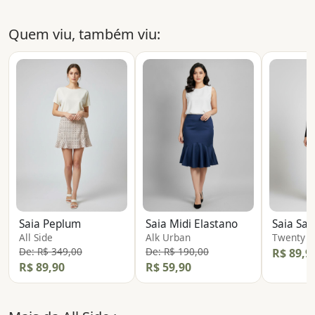
Quem viu, também viu:
Saia Peplum
Saia Midi Elastano
Saia Sar
All Side
Alk Urban
Twenty F
De: R$ 349,00
De: R$ 190,00
R$ 89,9
R$ 89,90
R$ 59,90