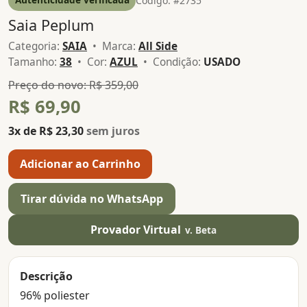
Código: #2735
Saia Peplum
Categoria:
SAIA
• Marca:
All Side
Tamanho:
38
• Cor:
AZUL
• Condição:
USADO
Preço do novo: R$ 359,00
R$ 69,90
3x de R$ 23,30
sem juros
Adicionar ao Carrinho
Tirar dúvida no WhatsApp
Provador Virtual
v. Beta
Descrição
96% poliester