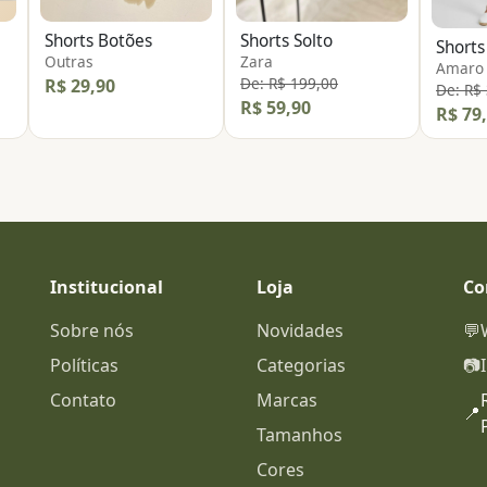
Shorts Botões
Shorts Solto
Shorts
Outras
Zara
Amaro
De: R$ 199,00
R$ 29,90
De: R$
R$ 59,90
R$ 79
Institucional
Loja
Co
Sobre nós
Novidades
💬
Políticas
Categorias
📷
Contato
Marcas
📍
Tamanhos
Cores