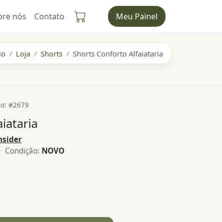
bre nós
Contato
Meu Painel
io
Loja
Shorts
Shorts Conforto Alfaiataria
o: #2679
iataria
nsider
 Condição:
NOVO