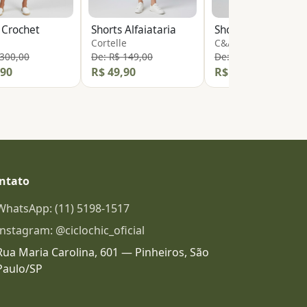
 Crochet
Shorts Alfaiataria
Shorts Alfaiataria
Cortelle
C&A
 300,00
De: R$ 149,00
De: R$ 149,00
,90
R$ 49,90
R$ 49,90
ntato
WhatsApp: (11) 5198-1517
Instagram: @ciclochic_oficial
Rua Maria Carolina, 601 — Pinheiros, São
Paulo/SP