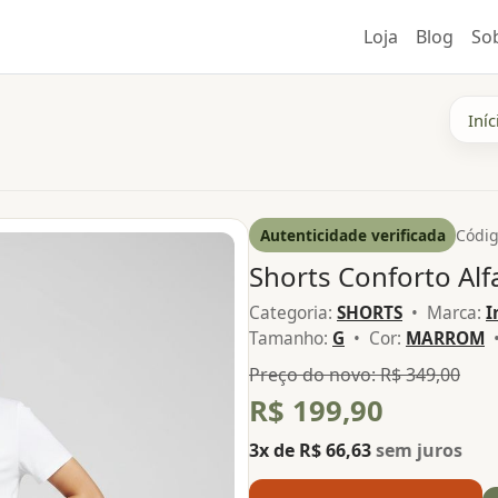
Loja
Blog
So
Iníc
Autenticidade verificada
Códig
Shorts Conforto Alfa
Categoria:
SHORTS
• Marca:
I
Tamanho:
G
• Cor:
MARROM
•
Preço do novo: R$ 349,00
R$ 199,90
3x de R$ 66,63
sem juros