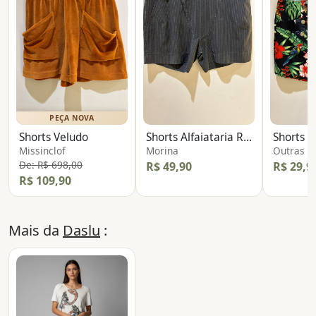
PEÇA NOVA
Shorts Veludo
Shorts Alfaiataria Risca
Shorts B
Missinclof
Morina
Outras
De: R$ 698,00
R$ 49,90
R$ 29,9
R$ 109,90
Mais da
Daslu
: