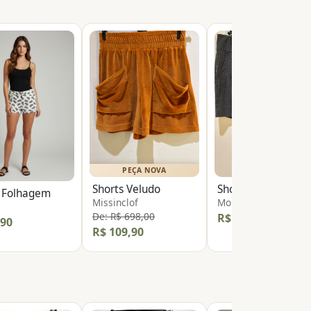
PEÇA NOVA
Shorts Veludo
s Folhagem
Missinclof
Morina
De: R$ 698,00
R$ 49,90
,90
R$ 109,90