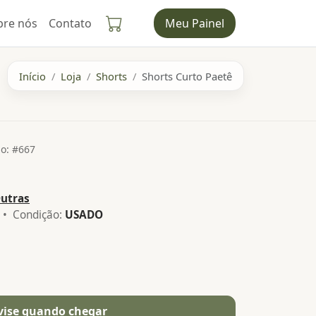
bre nós
Contato
Meu Painel
Início
Loja
Shorts
Shorts Curto Paetê
o: #667
utras
• Condição:
USADO
vise quando chegar