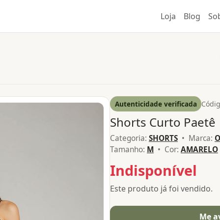
Loja
Blog
So
Autenticidade verificada
Códig
Shorts Curto Paetê
Categoria:
SHORTS
• Marca:
O
Tamanho:
M
• Cor:
AMARELO
Indisponível
Este produto já foi vendido.
Me a