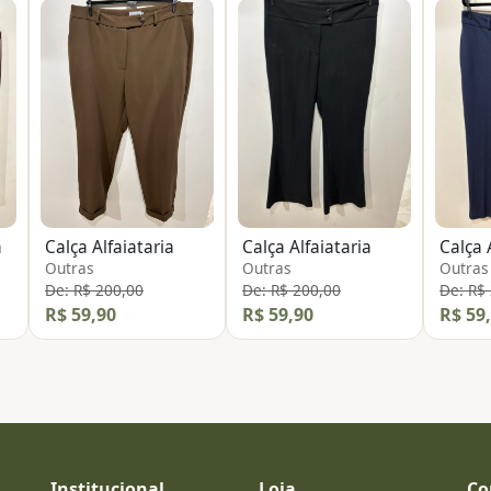
a
Calça Alfaiataria
Calça Alfaiataria
Calça 
Outras
Outras
Outras
De: R$ 200,00
De: R$ 200,00
De: R$
R$ 59,90
R$ 59,90
R$ 59
Institucional
Loja
Co