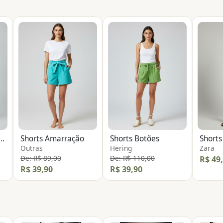
 Alfaiataria Linho
Shorts Amarração
Shorts Botões
Short
Outras
Hering
Zara
De: R$ 89,00
De: R$ 110,00
R$ 49
R$ 39,90
R$ 39,90