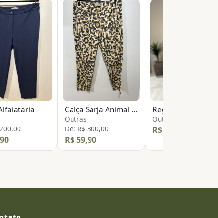
Alfaiataria
Calça Sarja Animal Print
Regata Básica
Outras
Outras
 200,00
De: R$ 300,00
R$ 14,90
,90
R$ 59,90
ntato