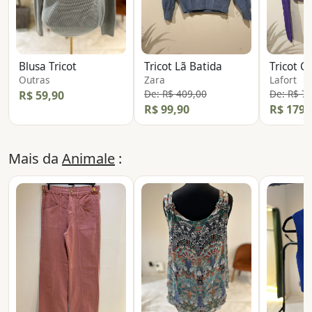
Blusa Tricot
Tricot Lã Batida
Tricot C
Outras
Zara
Lafort
De: R$ 409,00
De: R$ 7
R$ 59,90
R$ 99,90
R$ 179,
Mais da
Animale
: