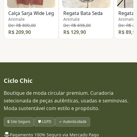
Calça Sarja Wide Leg
Regata Bata Seda
Regata T
Animale
Animale
Animale
De: R$ 800,00
De: R$ 698,00
De: R$ 2
R$ 209,90
R$ 129,90
R$ 89,9
Ciclo Chic
Boutique de moda circular premium. Curadoria
selecionada de peças autênticas, usadas e seminovas.
Moda sustentável com estilo e propósito.
🔒 Site Seguro
🛡️ LGPD
✓ Autenticidade
Pagamento 100% Seguro via Mercado Pago