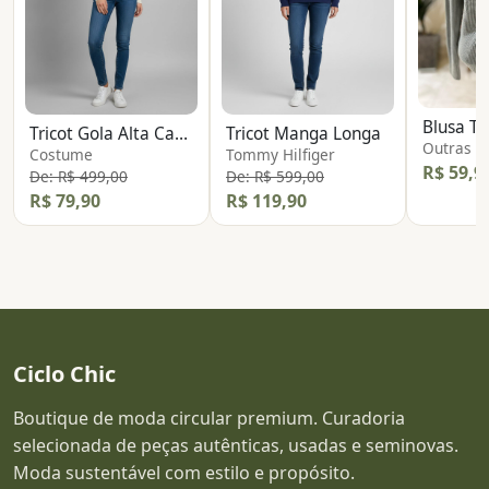
Blusa Tr
Tricot Gola Alta Canelado
Tricot Manga Longa
Outras
Costume
Tommy Hilfiger
R$ 59,9
De: R$ 499,00
De: R$ 599,00
R$ 79,90
R$ 119,90
Ciclo Chic
Boutique de moda circular premium. Curadoria
selecionada de peças autênticas, usadas e seminovas.
Moda sustentável com estilo e propósito.