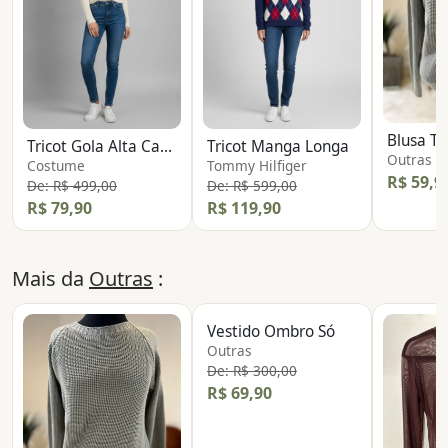
Blusa Tr
Tricot Gola Alta Canelado
Tricot Manga Longa
Outras
Costume
Tommy Hilfiger
R$ 59,9
De: R$ 499,00
De: R$ 599,00
R$ 79,90
R$ 119,90
Mais da
Outras
:
Vestido Ombro Só
Outras
De: R$ 300,00
R$ 69,90