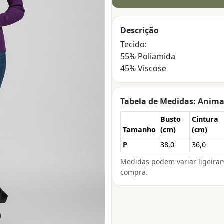
Descrição
Tecido:
55% Poliamida
45% Viscose
Tabela de Medidas: Anima
Busto
Cintura
Tamanho
(cm)
(cm)
P
38,0
36,0
Medidas podem variar ligeira
compra.