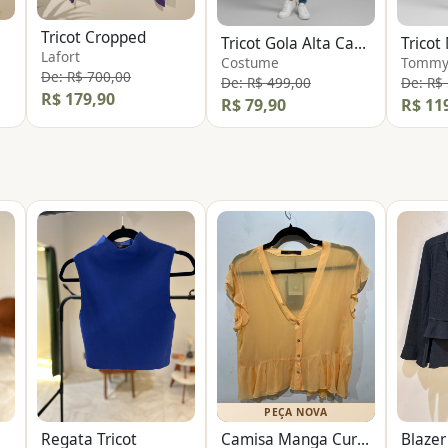
Tricot Cropped
Tricot Gola Alta Canelado
Trico
Lafort
Costume
Tommy 
De: R$ 700,00
De: R$ 499,00
De: R$
R$ 179,90
R$ 79,90
R$ 11
PEÇA NOVA
Regata Tricot
Camisa Manga Curta Transparência
Blaze