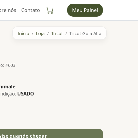
bre nós
Contato
Meu Painel
Início
Loja
Tricot
Tricot Gola Alta
o: #603
nimale
ndição:
USADO
vise quando chegar