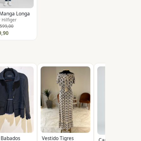
t Manga Longa
Hilfiger
 599,00
9,90
r Babados
Vestido Tigres
Cam