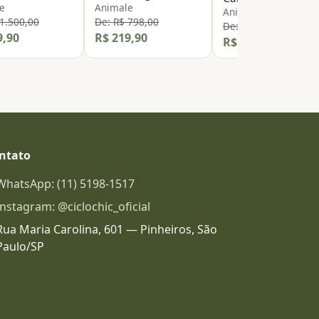
e
Animale
Animale
 1.500,00
De: R$ 798,00
De: R$ 798,00
9,90
R$ 219,90
R$ 219,90
ntato
WhatsApp: (11) 5198-1517
Instagram: @ciclochic_oficial
Rua Maria Carolina, 601 — Pinheiros, São
Paulo/SP