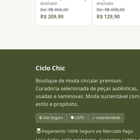
Animale
Animale
De: R$ 800,00
De: R$ 698,00
R$ 209,90
R$ 129,90
Ciclo Chic
Boutique de moda circular premium.
Curadoria selecionada de peças autênticas,
usadas e seminovas. Moda sustentável com
estilo e propósito.
🔒 Site Seguro
🛡️ LGPD
✓ Autenticidade
Pagamento 100% Seguro via Mercado Pago
Seus dados estão protegidos. Aceitamos cartões 