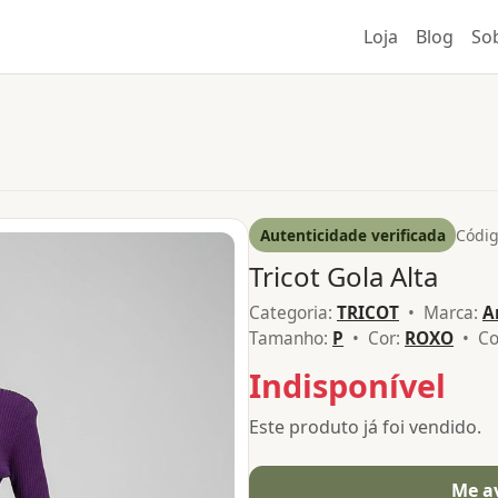
Loja
Blog
So
Autenticidade verificada
Códig
Tricot Gola Alta
Categoria:
TRICOT
• Marca:
A
Tamanho:
P
• Cor:
ROXO
• Co
Indisponível
Este produto já foi vendido.
Me a