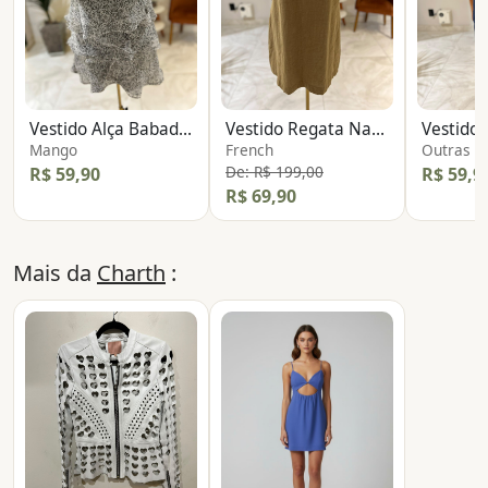
Vestido Alça Babados
Vestido Regata Nadador
Vestido 
Mango
French
Outras
De: R$ 199,00
R$ 59,90
R$ 59,9
R$ 69,90
Mais da
Charth
: