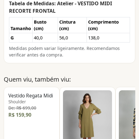
Tabela de Medidas: Atelier - VESTIDO MIDI
RECORTE FRONTAL
Busto
Cintura
Comprimento
Tamanho
(cm)
(cm)
(cm)
G
40,0
56,0
138,0
Medidas podem variar ligeiramente. Recomendamos
verificar antes da compra.
Quem viu, também viu:
Vestido Regata Midi
Shoulder
De: R$ 699,00
R$ 159,90