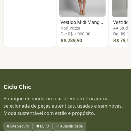
Vestido Midi Manga Longa
Nati Vozza
AA Studi
De: R$ 1.000,00
De: R$ 3
R$ 289,90
R$ 79,9
Ciclo Chic
Boutique de moda circular premium. Curadoria
selecionada de peças autênticas, usadas e seminovas.
Moda sustentável com estilo e propósito.
🔒 Site Seguro
🛡️ LGPD
✓ Autenticidade