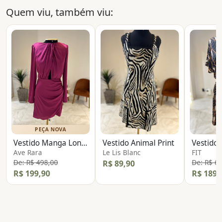
Quem viu, também viu:
PEÇA NOVA
Vestido Manga Longa Acetinado
Vestido Animal Print
Ave Rara
Le Lis Blanc
FIT
De: R$ 498,00
De: R$ 6
R$ 89,90
R$ 199,90
R$ 189,