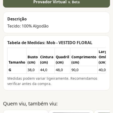
Provador Virtual
v. Beta
Descrição
Tecido: 100% Algodão
Tabela de Medidas: Mob - VESTIDO FLORAL
Larg.
Busto
Cintura
Quadril
Comprimento
Ombro
Tamanho
(cm)
(cm)
(cm)
(cm)
(cm)
G
38,0
44,0
48,0
90,0
40,0
Medidas podem variar ligeiramente. Recomendamos
verificar antes da compra.
Quem viu, também viu: