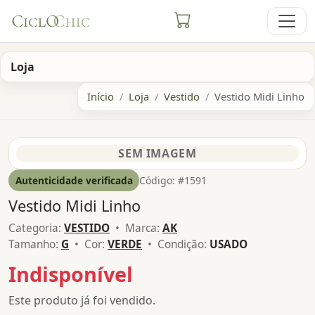
Loja
Início
Loja
Vestido
Vestido Midi Linho
Autenticidade verificada
Código: #1591
Vestido Midi Linho
Categoria:
VESTIDO
• Marca:
AK
Tamanho:
G
• Cor:
VERDE
• Condição:
USADO
Indisponível
Este produto já foi vendido.