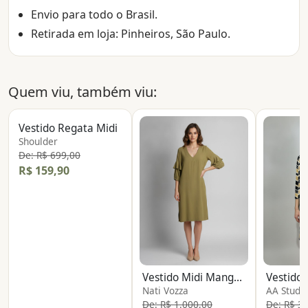
Envio para todo o Brasil.
Retirada em loja: Pinheiros, São Paulo.
Quem viu, também viu:
Vestido Regata Midi
Shoulder
De: R$ 699,00
R$ 159,90
Vestido Midi Manga Longa
Nati Vozza
AA Studi
De: R$ 1.000,00
De: R$ 3