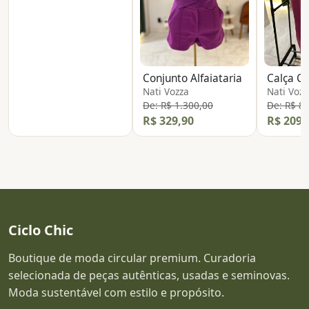
Conjunto Alfaiataria
Calça Cl
Nati Vozza
Nati Vozz
De: R$ 1.300,00
De: R$ 8
R$ 329,90
R$ 209,
Ciclo Chic
Boutique de moda circular premium. Curadoria
selecionada de peças autênticas, usadas e seminovas.
Moda sustentável com estilo e propósito.