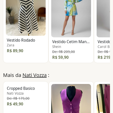
Vestido Rodado
Vestido Cetim Manga Longa
Zara
Shein
Carol Bas
R$ 89,90
De: R$ 209,00
De: R$ 1
R$ 59,90
R$ 219,
Mais da
Nati Vozza
:
Cropped Basico
Nati Vozza
De: R$ 179,00
R$ 49,90