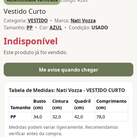
Código: #263
Vestido Curto
Categoria:
VESTIDO
• Marca:
Nati Vozza
Tamanho:
PP
• Cor:
AZUL
• Condição:
USADO
Indisponível
Este produto já foi vendido.
Me avise quando chegar
Tabela de Medidas: Nati Vozza - VESTIDO CURTO
Busto
Cintura
Quadril
Comprimento
Tamanho
(cm)
(cm)
(cm)
(cm)
PP
34,0
32,0
42,0
78,0
Medidas podem variar ligeiramente. Recomendamos
verificar antes da compra.