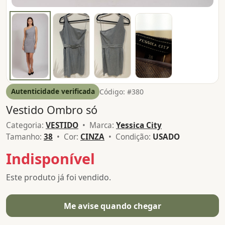
Autenticidade verificada
Código: #380
Vestido Ombro só
Categoria:
VESTIDO
• Marca:
Yessica City
Tamanho:
38
• Cor:
CINZA
• Condição:
USADO
Indisponível
Este produto já foi vendido.
Me avise quando chegar