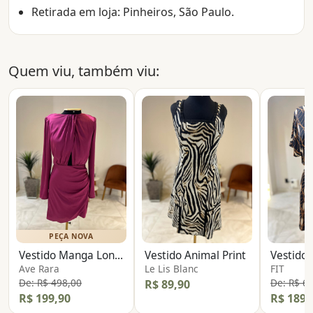
Retirada em loja: Pinheiros, São Paulo.
Quem viu, também viu:
PEÇA NOVA
Vestido Manga Longa Acetinado
Vestido Animal Print
Ave Rara
Le Lis Blanc
FIT
De: R$ 498,00
De: R$ 6
R$ 89,90
R$ 199,90
R$ 189,