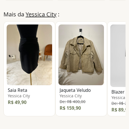
Mais da
Yessica City
:
Saia Reta
Jaqueta Veludo
Blazer T
Yessica City
Yessica City
Yessica C
De: R$ 400,00
R$ 49,90
De: R$ 2
R$ 159,90
R$ 89,9