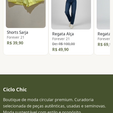
Shorts Sarja
Regata Alça
Regata 
Forever 21
Forever 21
Forever 
R$ 39,90
De: R$ 100,00
R$ 69,9
R$ 49,90
Ciclo Chic
Boutique de moda circular premium. Curadoria
selecionada de peças autênticas, usadas e seminovas.
Moda sustentável com estilo e propósito.