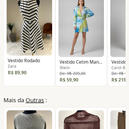
Vestido Rodado
Vestido Cetim Manga Longa
Zara
Shein
Carol Bas
R$ 89,90
De: R$ 209,00
De: R$ 1
R$ 59,90
R$ 219,
Mais da
Outras
: