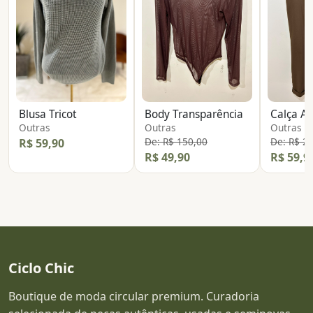
Blusa Tricot
Body Transparência
Calça Al
Outras
Outras
Outras
De: R$ 150,00
De: R$ 2
R$ 59,90
R$ 49,90
R$ 59,9
Ciclo Chic
Boutique de moda circular premium. Curadoria