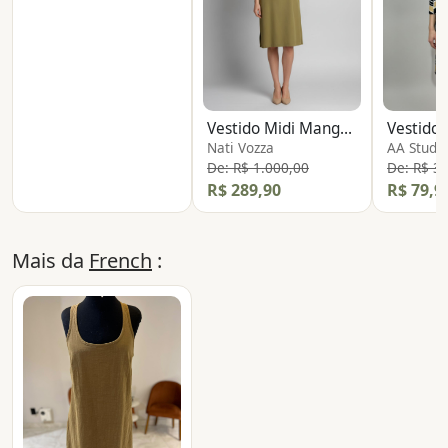
Vestido Midi Manga Longa
Nati Vozza
AA Studi
De: R$ 1.000,00
De: R$ 3
R$ 289,90
R$ 79,9
Mais da
French
: