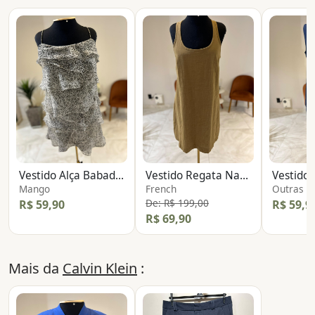
Vestido Alça Babados
Vestido Regata Nadador
Vestido 
Mango
French
Outras
De: R$ 199,00
R$ 59,90
R$ 59,9
R$ 69,90
Mais da
Calvin Klein
: