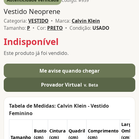
Código: #939
Vestido Neoprene
Categoria:
VESTIDO
• Marca:
Calvin Klein
Tamanho:
P
• Cor:
PRETO
• Condição:
USADO
Indisponível
Este produto já foi vendido.
Me avise quando chegar
Provador Virtual
v. Beta
Tabela de Medidas: Calvin Klein - Vestido
Feminino
Larg.
Busto
Cintura
Quadril
Comprimento
Ombro
Tamanho
(cm)
(cm)
(cm)
(cm)
(cm)