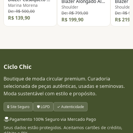
Blazer Alongado Alfaiataria
Marina Morena
Shoulder
Shoulder
De: R$ 500,00
De: R$ 799,00
De: R$ 9
R$ 139,90
R$ 199,90
R$ 219,
Ciclo Chic
Boutique de moda circular premium. Curadoria
selecionada de peças autênticas, usadas e seminovas.
Moda sustentável com estilo e propósito.
🔒 Site Seguro
🛡️ LGPD
✓ Autenticidade
Pagamento 100% Seguro via Mercado Pago
Seus dados estão protegidos. Aceitamos cartões de crédito,