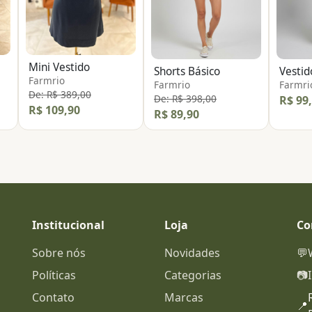
Mini Vestido
Shorts Básico
Vestid
Farmrio
Farmrio
Farmri
De: R$ 389,00
De: R$ 398,00
R$ 99
R$ 109,90
R$ 89,90
Institucional
Loja
Co
Sobre nós
Novidades
💬
Políticas
Categorias
📷
Contato
Marcas
📍