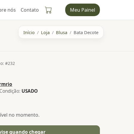
bre nós
Contato
Meu Painel
Início
Loja
Blusa
Bata Decote
o: #232
rmrio
Condição:
USADO
nível no momento.
vise quando chegar