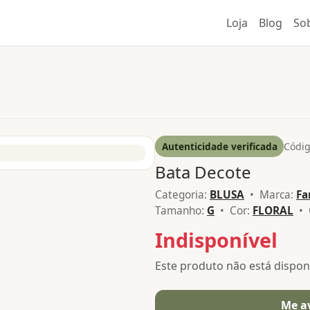
Loja
Blog
So
Autenticidade verificada
Códig
Bata Decote
Categoria:
BLUSA
• Marca:
Fa
Tamanho:
G
• Cor:
FLORAL
• 
Indisponível
Este produto não está dispo
Me a