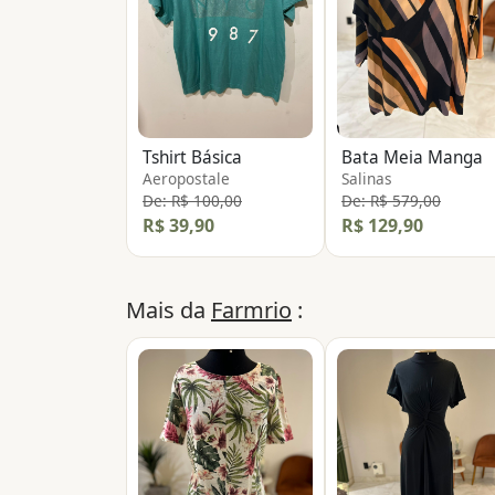
Tshirt Básica
Bata Meia Manga
Aeropostale
Salinas
De: R$ 100,00
De: R$ 579,00
R$ 39,90
R$ 129,90
Mais da
Farmrio
: