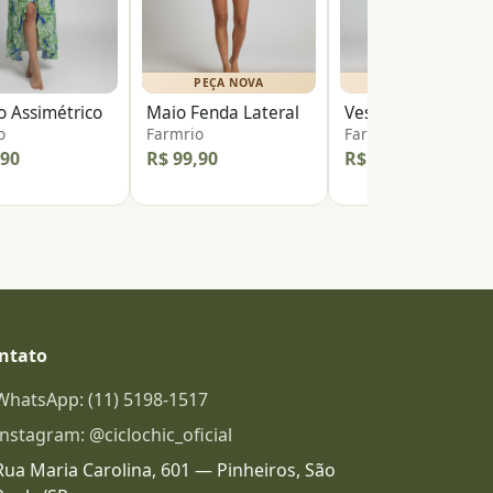
PEÇA NOVA
PEÇA NOVA
o Assimétrico
Maio Fenda Lateral
Ves
o
Farmrio
Farmrio
,90
R$ 99,90
R$ 149,90
ntato
WhatsApp: (11) 5198-1517
Instagram: @ciclochic_oficial
Rua Maria Carolina, 601 — Pinheiros, São