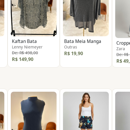
Kaftan Bata
Bata Meia Manga
Croppe
Lenny Niemeyer
Outras
Zara
De: R$ 498,00
R$ 19,90
De: R$
R$ 149,90
R$ 49