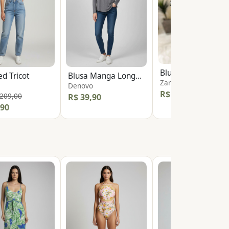
d Tricot
Blusa Manga Longa Detalhe Tule
Zara
Denovo
R$ 49,90
 209,00
R$ 39,90
,90