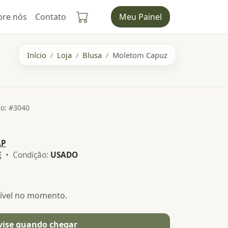
bre nós
Contato
Meu Painel
Início
Loja
Blusa
Moletom Capuz
o: #3040
AP
E
• Condição:
USADO
nível no momento.
vise quando chegar