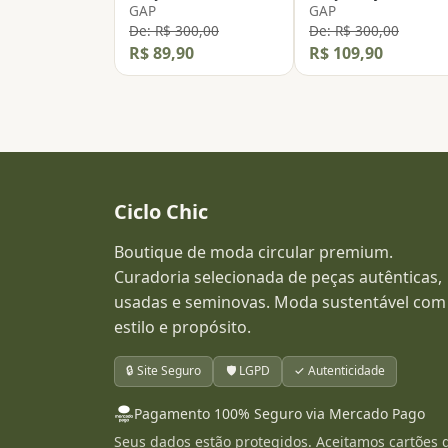
GAP
GAP
De: R$ 300,00
De: R$ 300,00
R$ 89,90
R$ 109,90
Ciclo Chic
Boutique de moda circular premium.
Curadoria selecionada de peças autênticas,
usadas e seminovas. Moda sustentável com
estilo e propósito.
🔒 Site Seguro
🛡️ LGPD
✓ Autenticidade
Pagamento 100% Seguro via Mercado Pago
Seus dados estão protegidos. Aceitamos cartões 