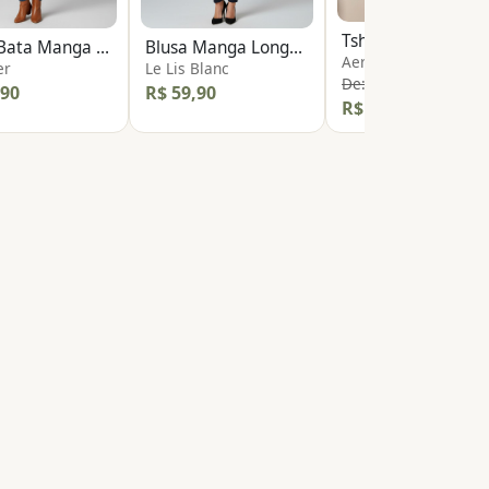
Tshirt Básica
Blusa Bata Manga Solta
Blusa Manga Longa Detalhe Renda
Aeropostale
er
Le Lis Blanc
De: R$ 100,00
,90
R$ 59,90
R$ 39,90