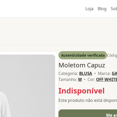
Loja
Blog
So
Autenticidade verificada
Códig
Moletom Capuz
Categoria:
BLUSA
• Marca:
G
Tamanho:
M
• Cor:
OFF WHIT
Indisponível
Este produto não está dispo
Me a