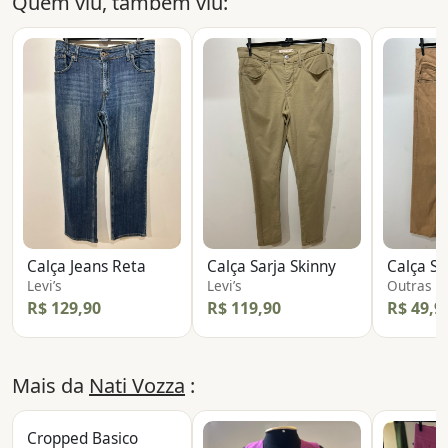
Quem viu, também viu:
Calça Jeans Reta
Calça Sarja Skinny
Calça Sa
Levi’s
Levi’s
Outras
R$ 129,90
R$ 119,90
R$ 49,9
Mais da
Nati Vozza
:
Cropped Basico