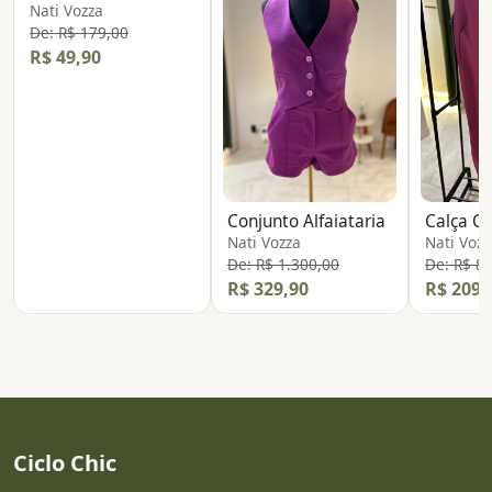
Nati Vozza
De: R$ 179,00
R$ 49,90
Conjunto Alfaiataria
Calça Cl
Nati Vozza
Nati Vozz
De: R$ 1.300,00
De: R$ 8
R$ 329,90
R$ 209,
Ciclo Chic