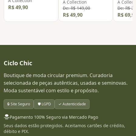
A Collection
A Collection
A Collect
R$ 49,90
De: R$ 149,00
De: R$ 2
R$ 49,90
R$ 69,9
Ciclo Chic
Boutique de moda circular premium. Curadoria
selecionada de peças autênticas, usadas e seminovas.
Moda sustentável com estilo e propósito.
🔒 Site Seguro
🛡️ LGPD
✓ Autenticidade
Pagamento 100% Seguro via Mercado Pago
Seus dados estão protegidos. Aceitamos cartões de crédito,
débito e PIX.