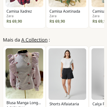
Camisa Xadrez
Camisa Acetinada
Camisa 
Zara
Zara
Zara
R$ 69,90
R$ 69,90
R$ 69,9
Mais da
A Collection
:
Blusa Manga Longa Bordada
Shorts Alfaiataria
Calça Fl