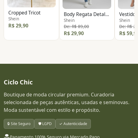
Cropped Tricot
Body Regata Detalhe Ombro
Shein
Shein
Shein
R$ 29,90
De: R$ 89,00
De: R$ 2
R$ 29,90
R$ 59,9
Ciclo Chic
Boutique de moda circular premium. Curadoria
selecionada de peças autênticas, usadas e seminovas.
Moda sustentável com estilo e propósito.
🔒 Site Seguro
🛡️ LGPD
✓ Autenticidade
Pagamento 100% Seguro via Mercado Pago