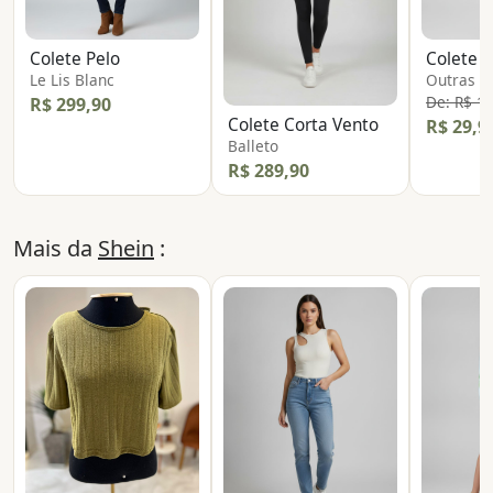
Colete Pelo
Colete 
Le Lis Blanc
Outras
De: R$ 1
R$ 299,90
Colete Corta Vento
R$ 29,9
Balleto
R$ 289,90
Mais da
Shein
: