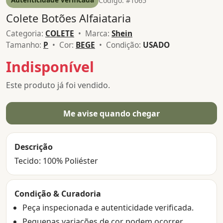
Código: #1065
Colete Botões Alfaiataria
Categoria:
COLETE
• Marca:
Shein
Tamanho:
P
• Cor:
BEGE
• Condição:
USADO
Indisponível
Este produto já foi vendido.
Me avise quando chegar
Descrição
Tecido: 100% Poliéster
Condição & Curadoria
Peça inspecionada e autenticidade verificada.
Pequenas variações de cor podem ocorrer