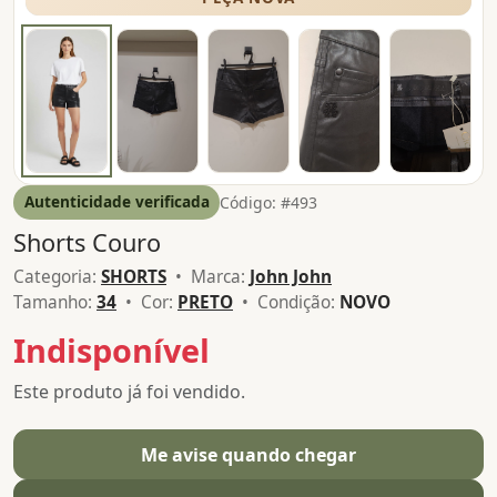
Autenticidade verificada
Código: #493
Shorts Couro
Categoria:
SHORTS
• Marca:
John John
Tamanho:
34
• Cor:
PRETO
• Condição:
NOVO
Indisponível
Este produto já foi vendido.
Me avise quando chegar