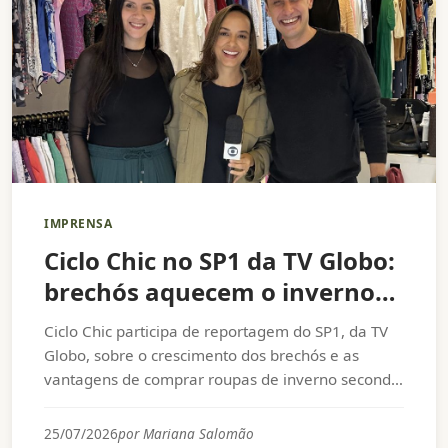
IMPRENSA
Ciclo Chic no SP1 da TV Globo:
brechós aquecem o inverno
com estilo, economia e
Ciclo Chic participa de reportagem do SP1, da TV
propósito
Globo, sobre o crescimento dos brechós e as
vantagens de comprar roupas de inverno second
hand.
25/07/2026
por Mariana Salomão