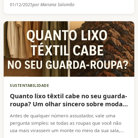
programa “Descomplicando a Moda” para gravar uma
01/12/2025
por Mariana Salomão
edição especial dentro da Ciclo Chic – Moda Circular,
em Pinheiros, São Paulo.
SUSTENTABILIDADE
Quanto lixo têxtil cabe no seu guarda-
roupa? Um olhar sincero sobre moda,
brechó e consumo consciente
Antes de qualquer número assustador, vale uma
pergunta simples: se todas as roupas que você não
usa mais virassem um monte no meio da sua sala,
quanto espaço ocupariam? Agora, multiplica isso por