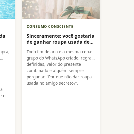
CONSUMO CONSCIENTE
ada
Sinceramente: você gostaria
de ganhar roupa usada de
e
amigo secreto?
mpra,
Todo fim de ano é a mesma cena:
grupo do WhatsApp criado, regras
definidas, valor do presente
combinado e alguém sempre
a
pergunta: “Por que não dar roupa
usada no amigo secreto?”.
e o