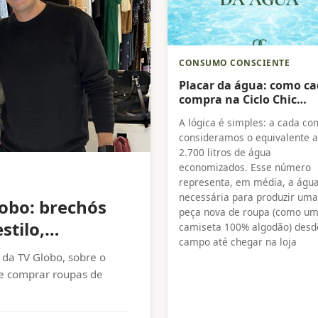
CONSUMO CONSCIENTE
Placar da água: como c
compra na Ciclo Chic
economiza 2.700 litros d
A lógica é simples: a cada co
água
consideramos o equivalente a
2.700 litros de água
economizados. Esse número
representa, em média, a águ
necessária para produzir uma
lobo: brechós
peça nova de roupa (como uma
stilo,
camiseta 100% algodão) desd
campo até chegar na loja
 da TV Globo, sobre o
de comprar roupas de