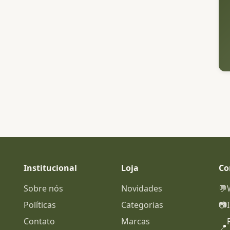
Institucional
Loja
Co
Sobre nós
Novidades
💬
Políticas
Categorias
📷
Contato
Marcas
📍