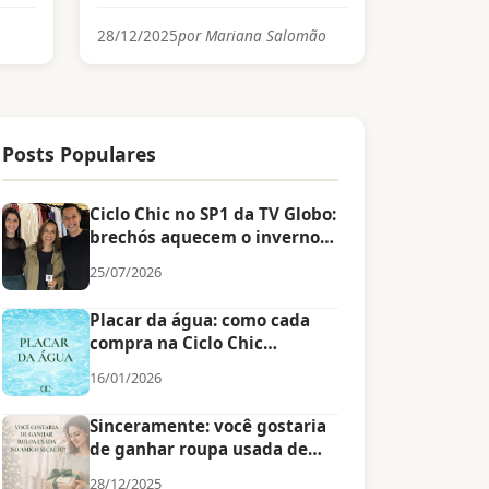
28/12/2025
por Mariana Salomão
Posts Populares
Ciclo Chic no SP1 da TV Globo:
brechós aquecem o inverno
com estilo, economia e
25/07/2026
propósito
Placar da água: como cada
compra na Ciclo Chic
economiza 2.700 litros de
16/01/2026
água
Sinceramente: você gostaria
de ganhar roupa usada de
amigo secreto?
28/12/2025