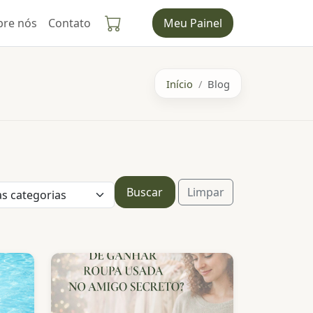
bre nós
Contato
Meu Painel
Início
Blog
Buscar
Limpar